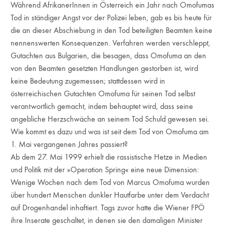
Während AfrikanerInnen in Österreich ein Jahr nach Omofumas
Tod in ständiger Angst vor der Polizei leben, gab es bis heute für
die an dieser Abschiebung in den Tod beteiligten Beamten keine
nennenswerten Konsequenzen. Verfahren werden verschleppt,
Gutachten aus Bulgarien, die besagen, dass Omofuma an den
von den Beamten gesetzten Handlungen gestorben ist, wird
keine Bedeutung zugemessen; stattdessen wird in
österreichischen Gutachten Omofuma für seinen Tod selbst
verantwortlich gemacht, indem behauptet wird, dass seine
angebliche Herzschwäche an seinem Tod Schuld gewesen sei.
Wie kommt es dazu und was ist seit dem Tod von Omofuma am
1. Mai vergangenen Jahres passiert?
Ab dem 27. Mai 1999 erhielt die rassistische Hetze in Medien
und Politik mit der »Operation Spring« eine neue Dimension:
Wenige Wochen nach dem Tod von Marcus Omofuma wurden
über hundert Menschen dunkler Hautfarbe unter dem Verdacht
auf Drogenhandel inhaftiert. Tags zuvor hatte die Wiener FPÖ
ihre Inserate geschaltet, in denen sie den damaligen Minister