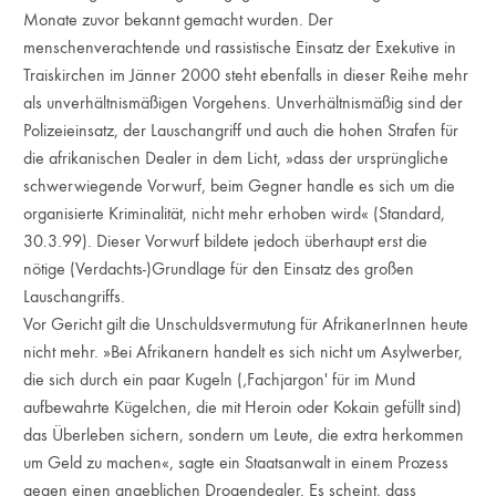
Monate zuvor bekannt gemacht wurden. Der
menschenverachtende und rassistische Einsatz der Exekutive in
Traiskirchen im Jänner 2000 steht ebenfalls in dieser Reihe mehr
als unverhältnismäßigen Vorgehens. Unverhältnismäßig sind der
Polizeieinsatz, der Lauschangriff und auch die hohen Strafen für
die afrikanischen Dealer in dem Licht, »dass der ursprüngliche
schwerwiegende Vorwurf, beim Gegner handle es sich um die
organisierte Kriminalität, nicht mehr erhoben wird« (Standard,
30.3.99). Dieser Vorwurf bildete jedoch überhaupt erst die
nötige (Verdachts-)Grundlage für den Einsatz des großen
Lauschangriffs.
Vor Gericht gilt die Unschuldsvermutung für AfrikanerInnen heute
nicht mehr. »Bei Afrikanern handelt es sich nicht um Asylwerber,
die sich durch ein paar Kugeln (‚Fachjargon' für im Mund
aufbewahrte Kügelchen, die mit Heroin oder Kokain gefüllt sind)
das Überleben sichern, sondern um Leute, die extra herkommen
um Geld zu machen«, sagte ein Staatsanwalt in einem Prozess
gegen einen angeblichen Drogendealer. Es scheint, dass