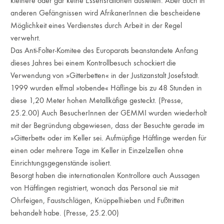
kleinere oder gar keine Essensrationen austeilen. Aber auch in
anderen Gefängnissen wird AfrikanerInnen die bescheidene
Möglichkeit eines Verdienstes durch Arbeit in der Regel
verwehrt.
Das Anti-Folter-Komitee des Europarats beanstandete Anfang
dieses Jahres bei einem Kontrollbesuch schockiert die
Verwendung von »Gitterbetten« in der Justizanstalt Josefstadt.
1999 wurden elfmal »tobende« Häflinge bis zu 48 Stunden in
diese 1,20 Meter hohen Metallkäfige gesteckt. (Presse,
25.2.00) Auch BesucherInnen der GEMMI wurden wiederholt
mit der Begründung abgewiesen, dass der Besuchte gerade im
»Gitterbett« oder im Keller sei. Aufmüpfige Häftlinge werden für
einen oder mehrere Tage im Keller in Einzelzellen ohne
Einrichtungsgegenstände isoliert.
Besorgt haben die internationalen Kontrollore auch Aussagen
von Häftlingen registriert, wonach das Personal sie mit
Ohrfeigen, Faustschlägen, Knüppelhieben und Fußtritten
behandelt habe. (Presse, 25.2.00)