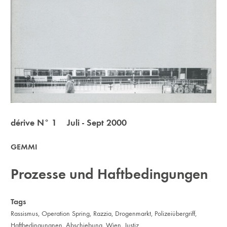
dérive N° 1 Juli - Sept 2000
GEMMI
Prozesse und Haftbedingungen
Tags
Rassismus
,
Operation Spring
,
Razzia
,
Drogenmarkt
,
Polizeiübergriff
,
Haftbedingungnen
,
Abschiebung
,
Wien
,
Justiz