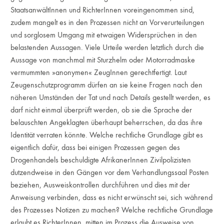
StaatsanwältInnen und RichterInnen voreingenommen sind,
zudem mangelt es in den Prozessen nicht an Vorverurteilungen
und sorglosem Umgang mit etwaigen Widersprüchen in den
belastenden Aussagen. Viele Urteile werden letztlich durch die
Aussage von manchmal mit Sturzhelm oder Motorradmaske
vermummten »anonymen« ZeugInnen gerechtfertigt. Laut
Zeugenschutzprogramm dürfen an sie keine Fragen nach den
näheren Umständen der Tat und nach Details gestellt werden, es
darf nicht einmal überprüft werden, ob sie die Sprache der
belauschten Angeklagten überhaupt beherrschen, da das ihre
Identität verraten könnte. Welche rechtliche Grundlage gibt es
eigentlich dafür, dass bei einigen Prozessen gegen des
Drogenhandels beschuldigte AfrikanerInnen Zivilpolizisten
dutzendweise in den Gängen vor dem Verhandlungssaal Posten
beziehen, Ausweiskontrollen durchführen und dies mit der
Anweisung verbinden, dass es nicht erwünscht sei, sich während
des Prozesses Notizen zu machen? Welche rechtliche Grundlage
erlaubt es RichterInnen, mitten im Prozess die Ausweise von