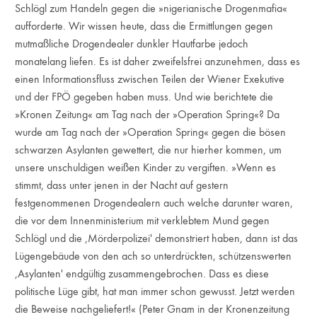
Schlögl zum Handeln gegen die »nigerianische Drogenmafia«
aufforderte. Wir wissen heute, dass die Ermittlungen gegen
mutmaßliche Drogendealer dunkler Hautfarbe jedoch
monatelang liefen. Es ist daher zweifelsfrei anzunehmen, dass es
einen Informationsfluss zwischen Teilen der Wiener Exekutive
und der FPÖ gegeben haben muss. Und wie berichtete die
»Kronen Zeitung« am Tag nach der »Operation Spring«? Da
wurde am Tag nach der »Operation Spring« gegen die bösen
schwarzen Asylanten gewettert, die nur hierher kommen, um
unsere unschuldigen weißen Kinder zu vergiften. »Wenn es
stimmt, dass unter jenen in der Nacht auf gestern
festgenommenen Drogendealern auch welche darunter waren,
die vor dem Innenministerium mit verklebtem Mund gegen
Schlögl und die ,Mörderpolizei' demonstriert haben, dann ist das
Lügengebäude von den ach so unterdrückten, schützenswerten
,Asylanten' endgültig zusammengebrochen. Dass es diese
politische Lüge gibt, hat man immer schon gewusst. Jetzt werden
die Beweise nachgeliefert!« (Peter Gnam in der Kronenzeitung