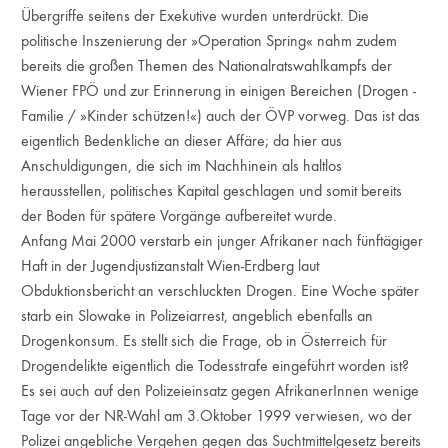
Übergriffe seitens der Exekutive wurden unterdrückt. Die
politische Inszenierung der »Operation Spring« nahm zudem
bereits die großen Themen des Nationalratswahlkampfs der
Wiener FPÖ und zur Erinnerung in einigen Bereichen (Drogen -
Familie / »Kinder schützen!«) auch der ÖVP vorweg. Das ist das
eigentlich Bedenkliche an dieser Affäre; da hier aus
Anschuldigungen, die sich im Nachhinein als haltlos
herausstellen, politisches Kapital geschlagen und somit bereits
der Boden für spätere Vorgänge aufbereitet wurde.
Anfang Mai 2000 verstarb ein junger Afrikaner nach fünftägiger
Haft in der Jugendjustizanstalt Wien-Erdberg laut
Obduktionsbericht an verschluckten Drogen. Eine Woche später
starb ein Slowake in Polizeiarrest, angeblich ebenfalls an
Drogenkonsum. Es stellt sich die Frage, ob in Österreich für
Drogendelikte eigentlich die Todesstrafe eingeführt worden ist?
Es sei auch auf den Polizeieinsatz gegen AfrikanerInnen wenige
Tage vor der NR-Wahl am 3.Oktober 1999 verwiesen, wo der
Polizei angebliche Vergehen gegen das Suchtmittelgesetz bereits