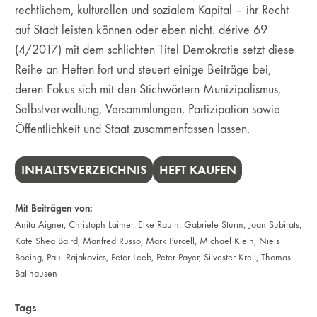
rechtlichem, kulturellen und sozialem Kapital – ihr Recht
auf Stadt leisten können oder eben nicht. dérive 69
(4/2017) mit dem schlichten Titel Demokratie setzt diese
Reihe an Heften fort und steuert einige Beiträge bei,
deren Fokus sich mit den Stichwörtern Munizipalismus,
Selbstverwaltung, Versammlungen, Partizipation sowie
Öffentlichkeit und Staat zusammenfassen lassen.
INHALTSVERZEICHNIS
HEFT KAUFEN
Mit Beiträgen von:
Anita Aigner
,
Christoph Laimer
,
Elke Rauth
,
Gabriele Sturm
,
Joan Subirats
,
Kate Shea Baird
,
Manfred Russo
,
Mark Purcell
,
Michael Klein
,
Niels
Boeing
,
Paul Rajakovics
,
Peter Leeb
,
Peter Payer
,
Silvester Kreil
,
Thomas
Ballhausen
Tags