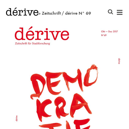
» Zeitschrift / dérive N° 69