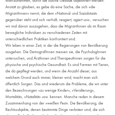
wahrzunehmen, durch die solche Gebilde objektiviert werden.
Anstatt zu glauben, es gebe da eine Sache, die sich »die
MigrantInnen« nennt, die dem »National- und Sozialstaat«
gegenüber steht und sich verhält, reagiert, agiert usw., versuchen
wir mal davon auszugehen, dass die MigrantInnen als im Raum
bewegliche Individuen zu verschiedenen Zeiten mit
unterschiedlichen Praktiken konfrontiert sind.
Wir leben in einer Zeit, in der die Regierungen von Bevölkerung
ausgehen. Die DemografInnen messen sie, die PsychologInnen
untersuchen, und ÄrztInnen und TherapeutInnen sorgen für die
physische und psychische Gesundheit. Es sind Farmen mit Tieren,
die da gepflegt werden, und wenn die Anzahl dieser, aus
welchem Grund auch immer, kleiner wird, macht man sich
öffentlich Sorgen. Das sind wiederum die Probleme, die wir unter
den Bezeichnungen »zu wenige Kinder«, »Veralterung«,
Mortalität«, »Natalität« usw. kennen. Manche reden in diesem
Zusammenhang von der »weißen Pest«. Die Bevölkerung, die
Rechtssubjekte, denen bestimmte Dinge verboten sind, die sich