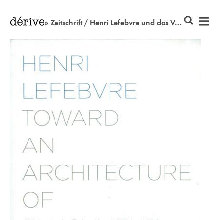
» Zeitschrift / Henri Lefebvre und das Vergnügen an der Architektur