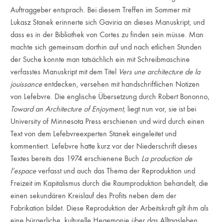
Auftraggeber entsprach. Bei diesem Treffen im Sommer mit
Lukasz Stanek erinnerte sich Gaviria an dieses Manuskript, und
dass es in der Bibliothek von Cortes zu finden sein müsse. Man
machte sich gemeinsam dorthin auf und nach etlichen Stunden
der Suche konnte man tatsächlich ein mit Schreibmaschine
verfasstes Manuskript mit dem Titel
Vers une architecture de la
jouissance
entdecken, versehen mit handschriftlichen Notizen
von Lefebvre. Die englische Übersetzung durch Robert Bononno,
Toward an Architecture of Enjoyment
, liegt nun vor, sie ist bei
University of Minnesota Press erschienen und wird durch einen
Text von dem Lefebvreexperten Stanek eingeleitet und
kommentiert. Lefebvre hatte kurz vor der Niederschrift dieses
Textes bereits das 1974 erschienene Buch
La production de
l’espace
verfasst und auch das Thema der Reproduktion und
Freizeit im Kapitalismus durch die Raumproduktion behandelt, die
einen sekundären Kreislauf des Profits neben dem der
Fabrikation bildet. Diese Reproduktion der Arbeitskraft gilt ihm als
eine bürgerliche, kulturelle Hegemonie über das Alltagsleben,