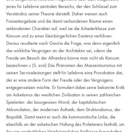
jenes für Lefebvre zentralen Bereichs, der den Schlüssel zum
Verständnis seiner Theorie darstellt. Daher weisen auch
Freizeitangebote und die damit verbundenen Räume einen
ambivalenten Charakter auf, weil sie die Arbeiterklasse zum
Konsum und zu einer kleinbürgerlichen Existenz verführen.
Daraus resultierte nach Gaviria die Frage, was denn eigentlich
das wirkliche Vergnügen an der Architektur sei, »denn die
Freude am Besuch der Alhambra könne man nicht als Konsum
bezeichnen.« (S. xviii) Das Phänomen des Massentourismus mit
seinen Serviceleistungen stellt für Lefebvre eine Provokation dar,
der er eine andere Form der Freude oder des Vergnügens
entgegensetzen möchte. Er formuliert dabei seine bekannte Kritik
am Asketismus der westlichen Zivilisation in seinen zahlreichen
Spielarten: der bourgeoisen Moral, der kapitalistischen
Akkumulation, der modernen Ästhetik, dem Strukturalismus, der
Biopolitik. Damit meint er auch die kommunistische Linke, die
ebenfalls an der asketischen Haltung des Proletariers festhält, um
ihn von verderblichen kleinbürgerlichen Einflüssen fernzuhalten,