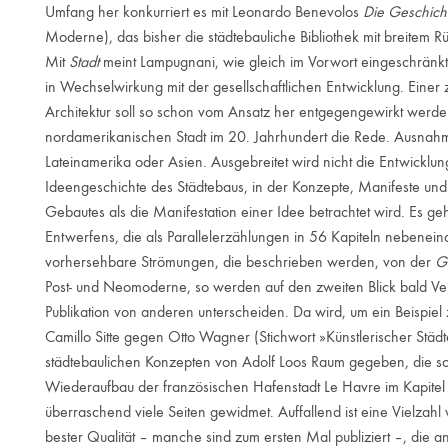
Umfang her konkurriert es mit Leonardo Benevolos
Die Geschicht
Moderne), das bisher die städtebauliche Bibliothek mit breitem R
Mit
Stadt
meint Lampugnani, wie gleich im Vorwort eingeschränkt
in Wechselwirkung mit der gesellschaftlichen Entwicklung. Einer 
Architektur soll so schon vom Ansatz her entgegengewirkt werden
nordamerikanischen Stadt im 20. Jahrhundert die Rede. Ausnahm
Lateinamerika oder Asien. Ausgebreitet wird nicht die Entwicklu
Ideengeschichte des Städtebaus, in der Konzepte, Manifeste und
Gebautes als die Manifestation einer Idee betrachtet wird. Es g
Entwerfens, die als Parallelerzählungen in 56 Kapiteln nebenein
vorhersehbare Strömungen, die beschrieben werden, von der
G
Post- und Neomoderne, so werden auf den zweiten Blick bald Ver
Publikation von anderen unterscheiden. Da wird, um ein Beispie
Camillo Sitte gegen Otto Wagner (Stichwort »Künstlerischer Stä
städtebaulichen Konzepten von Adolf Loos Raum gegeben, die so
Wiederaufbau der französischen Hafenstadt Le Havre im Kapite
überraschend viele Seiten gewidmet. Auffallend ist eine Vielzahl
bester Qualität – manche sind zum ersten Mal publiziert –, die an