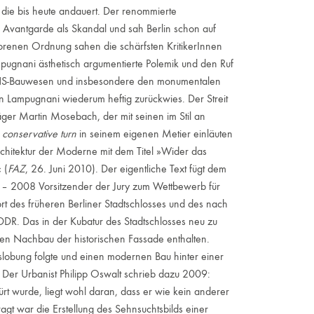
, die bis heute andauert. Der renommierte
r Avantgarde als Skandal und sah Berlin schon auf
renen Ordnung sahen die schärfsten KritikerInnen
pugnani ästhetisch argumentierte Polemik und den Ruf
s NS-Bauwesen und insbesondere den monumentalen
den Lampugnani wiederum heftig zurückwies. Der Streit
räger Martin Mosebach, der mit seinen im Stil an
n
conservative turn
in seinem eigenen Metier einläuten
rchitektur der Moderne mit dem Titel »Wider das
 (
FAZ
, 26. Juni 2010). Der eigentliche Text fügt dem
 – 2008 Vorsitzender der Jury zum Wettbewerb für
 des früheren Berliner Stadtschlosses und des nach
DR. Das in der Kubatur des Stadtschlosses neu zu
nen Nachbau der historischen Fassade enthalten.
slobung folgte und einen modernen Bau hinter einer
. Der Urbanist Philipp Oswalt schrieb dazu 2009:
ürt wurde, liegt wohl daran, dass er wie kein anderer
gt war die Erstellung des Sehnsuchtsbilds einer