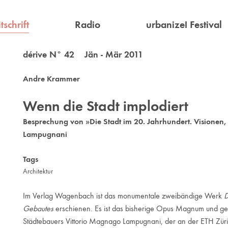
tschrift
Radio
urbanize! Festival
dérive N° 42 Jän - Mär 2011
Andre Krammer
Wenn die Stadt implodiert
Besprechung von »Die Stadt im 20. Jahrhundert. Visionen
Lampugnani
Tags
Architektur
Im Verlag Wagenbach ist das monumentale zweibändige Werk
D
Gebautes
erschienen. Es ist das bisherige Opus Magnum und gew
Städtebauers Vittorio Magnago Lampugnani, der an der ETH Züric