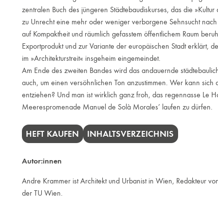
zentralen Buch des jüngeren Städtebaudiskurses, das die »Kultur 
zu Unrecht eine mehr oder weniger verborgene Sehnsucht nach de
auf Kompaktheit und räumlich gefasstem öffentlichem Raum beru
Exportprodukt und zur Variante der europäischen Stadt erklärt, de
im »Architekturstreit« insgeheim eingemeindet.
Am Ende des zweiten Bandes wird das andauernde städtebaulich
auch, um einen versöhnlichen Ton anzustimmen. Wer kann sich 
entziehen? Und man ist wirklich ganz froh, das regennasse Le H
Meerespromenade Manuel de Solà Morales’ laufen zu dürfen.
HEFT KAUFEN
INHALTSVERZEICHNIS
Autor:innen
Andre Krammer ist Architekt und Urbanist in Wien, Redakteur vo
der TU Wien.