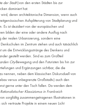
e der Stadt
(von den ersten Städten bis zur
ücken dominiert hat.
 wird, deren architektonische Dimension, wenn auch
zeitgenössischen Aufsplitterung von Stadtplanung und
. Es ist dezidiert von der europäischen und
en bilden der eine oder andere Ausflug nach
ng der realen Urbanisierung, sondern eine
 Denkschulen im Zentrum stehen und auch tatsächlich
eht um die Entwicklungsstränge des Denkens und
ander gestellt werden. Sind es zum Großteil
arden City
-Bewegung und den Futuristen bis hin zur
tiefungen und Ergänzungen sichtbar, die die
l zu nennen, neben dem klassischen Diskursduell von
dtebau versus unbegrenzte Großstadt«) auch den
nst gerne unter den Tisch fallen. Da werden dem
l
Rationalistischer Klassizismus in Frankreich
 von sorgfältig zusammengetragenen Illustrationen in
 sich vertraute Projekte in einem neuen Licht