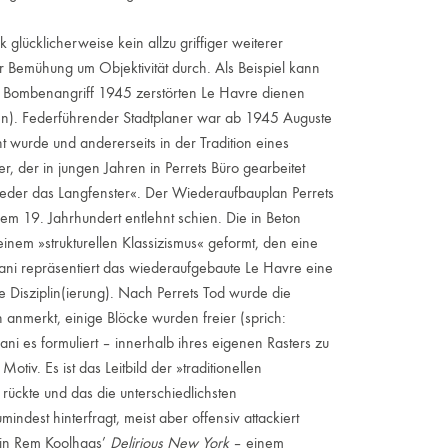
k glücklicherweise kein allzu griffiger weiterer
ler Bemühung um Objektivität durch. Als Beispiel kann
en Bombenangriff 1945 zerstörten Le Havre dienen
sen). Federführender Stadtplaner war ab 1945 Auguste
nt wurde und andererseits in der Tradition eines
er, der in jungen Jahren in Perrets Büro gearbeitet
 wieder das Langfenster«. Der Wiederaufbauplan Perrets
em 19. Jahrhundert entlehnt schien. Die in Beton
em »strukturellen Klassizismus« geformt, den eine
nani repräsentiert das wiederaufgebaute Le Havre eine
Disziplin(ierung). Nach Perrets Tod wurde die
 anmerkt, einige Blöcke wurden freier (sprich:
ani es formuliert – innerhalb ihres eigenen Rasters zu
iv. Es ist das Leitbild der »traditionellen
rückte und das die unterschiedlichsten
dest hinterfragt, meist aber offensiv attackiert
i in Rem Koolhaas’
Delirious New York
– einem