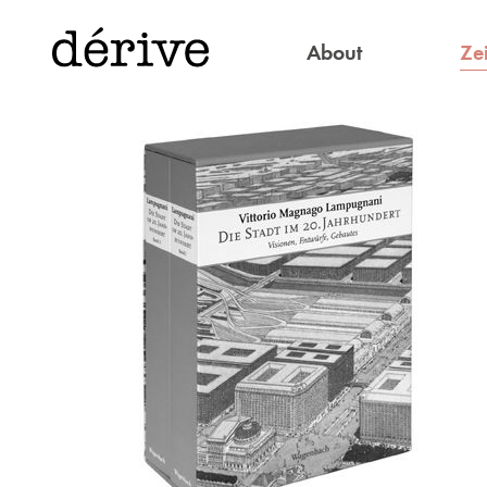
Zei
About