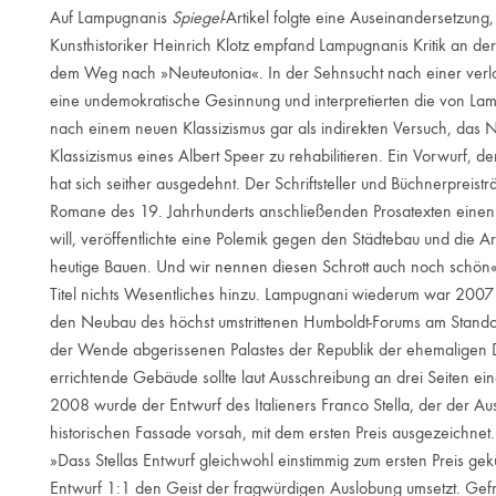
Auf Lampugnanis
Spiegel
-Artikel folgte eine Auseinandersetzung
Kunsthistoriker Heinrich Klotz empfand Lampugnanis Kritik an de
dem Weg nach »Neuteutonia«. In der Sehnsucht nach einer verlo
eine undemokratische Gesinnung und interpretierten die von Lam
nach einem neuen Klassizismus gar als indirekten Versuch, da
Klassizismus eines Albert Speer zu rehabilitieren. Ein Vorwurf, 
hat sich seither ausgedehnt. Der Schriftsteller und Büchnerpreist
Romane des 19. Jahrhunderts anschließenden Prosatexten eine
will, veröffentlichte eine Polemik gegen den Städtebau und die A
heutige Bauen. Und wir nennen diesen Schrott auch noch schön«
Titel nichts Wesentliches hinzu. Lampugnani wiederum war 2007
den Neubau des höchst umstrittenen Humboldt-Forums am Standort
der Wende abgerissenen Palastes der Republik der ehemaligen D
errichtende Gebäude sollte laut Ausschreibung an drei Seiten ei
2008 wurde der Entwurf des Italieners Franco Stella, der der Au
historischen Fassade vorsah, mit dem ersten Preis ausgezeichnet
»Dass Stellas Entwurf gleichwohl einstimmig zum ersten Preis gek
Entwurf 1:1 den Geist der fragwürdigen Auslobung umsetzt. Gefra