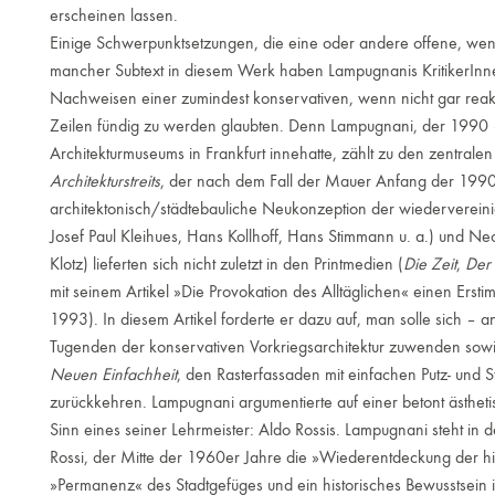
erscheinen lassen.
Einige Schwerpunktsetzungen, die eine oder andere offene, we
mancher Subtext in diesem Werk haben Lampugnanis KritikerInnen
Nachweisen einer zumindest konservativen, wenn nicht gar rea
Zeilen fündig zu werden glaubten. Denn Lampugnani, der 1990
Architekturmuseums in Frankfurt innehatte, zählt zu den zentral
Architekturstreits
, der nach dem Fall der Mauer Anfang der 1990
architektonisch/städtebauliche Neukonzeption der wiedervereinig
Josef Paul Kleihues, Hans Kollhoff, Hans Stimmann u. a.) und 
Klotz) lieferten sich nicht zuletzt in den Printmedien (
Die Zeit
,
Der 
mit seinem Artikel »Die Provokation des Alltäglichen« einen Ersti
1993). In diesem Artikel forderte er dazu auf, man solle sich – 
Tugenden der konservativen Vorkriegsarchitektur zuwenden sowie
Neuen Einfachheit
, den Rasterfassaden mit einfachen Putz- und
zurückkehren. Lampugnani argumentierte auf einer betont ästheti
Sinn eines seiner Lehrmeister: Aldo Rossis. Lampugnani steht in d
Rossi, der Mitte der 1960er Jahre die »Wiederentdeckung der hist
»Permanenz« des Stadtgefüges und ein historisches Bewusstsein in