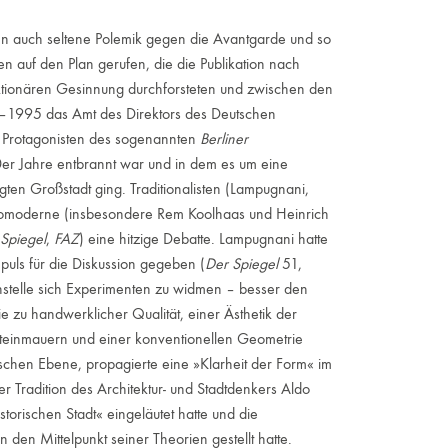
nn auch seltene Polemik gegen die Avantgarde und so
 auf den Plan gerufen, die die Publikation nach
ktionären Gesinnung durchforsteten und zwischen den
 –1995 das Amt des Direktors des Deutschen
en Protagonisten des sogenannten
Berliner
er Jahre entbrannt war und in dem es um eine
ten Großstadt ging. Traditionalisten (Lampugnani,
Neomoderne (insbesondere Rem Koolhaas und Heinrich
Spiegel
,
FAZ
) eine hitzige Debatte. Lampugnani hatte
mpuls für die Diskussion gegeben (
Der Spiegel
51,
anstelle sich Experimenten zu widmen – besser den
 zu handwerklicher Qualität, einer Ästhetik der
 Steinmauern und einer konventionellen Geometrie
schen Ebene, propagierte eine »Klarheit der Form« im
er Tradition des Architektur- und Stadtdenkers Aldo
orischen Stadt« eingeläutet hatte und die
 den Mittelpunkt seiner Theorien gestellt hatte.