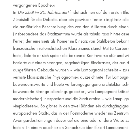
vergangenen Epoche.«
In
Die Stadt im 20. Jahrhundert
findet sich nun auf den ersten Blic
Zündstoff für die Debatte, aber ein gewisser Tenor klingt trotz al
die ausführliche Beschreibung des von den Alliierten durch ein
(insbesondere das Stadtzentrum wurde als tabula rasa hinterlas
Perret, der einerseits als Pionier im Einsatz von Stahlbeton bekan
französischen rationalistischen Klassizismus stand. Mit Le Corbusi
hatte, lieferte er sich später die bekannte Kontroverse »für und
basierte auf einem strengen, regelmäßigen Blockraster, der aus d
ausgeführten Gebäude wurden – wie Lampugnani schreibt – zu ein
»ernste klassizistische Physiognomie« auszeichnete. Für Lampug
bewundernswerte und heute verlorengegangene architektonische 
bewunderte Strenge allerdings gelockert, wie Lampugnani kritisch
modernistischer) interpretiert und die Stadt drohte – wie Lampugn
»implodieren«. So gibt es in den zwei Bänden ein durchgängiges Mot
europäischen Stadt«, das in der Postmoderne wieder ins Zentrum 
Avantgardeströmungen davor auf die eine oder andere Weise zumin
hatten. In einem geschickten Schachzug identifiziert Lampugnan