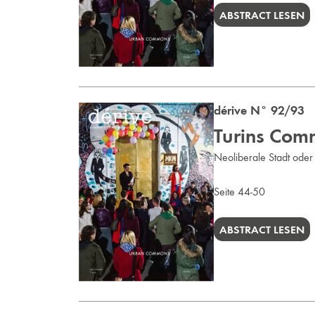
ABSTRACT LESEN
dérive N° 92/93 
Turins Comm
Neoliberale Stadt ode
Seite 44-50
ABSTRACT LESEN