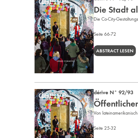
Die Stadt 
Die Co-City-Gestaltungs
Seite 66-72
ABSTRACT LESEN
dérive N° 92/93 
Öffentlich
Von lateinamerikanis
Seite 25-32