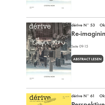
dérive N° 53 Okt
Re-imagining
Seite 09-15
ABSTRACT LESEN
dérive N° 61 Okt
Perspektiv