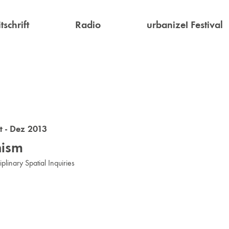
tschrift
Radio
urbanize! Festival
 - Dez 2013
ism
iplinary Spatial Inquiries