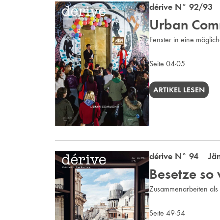
dérive N° 92/93 
Urban Com
Fenster in eine möglich
Seite 04-05
ARTIKEL LESEN
dérive N° 94 Jän
Besetze so 
Zusammenarbeiten als 
Seite 49-54