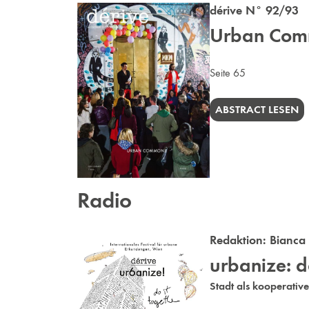
dérive N° 92/93 
Urban Comm
Seite 65
ABSTRACT LESEN
Radio
Redaktion:
Bianca
urbanize: do
Stadt als kooperativ