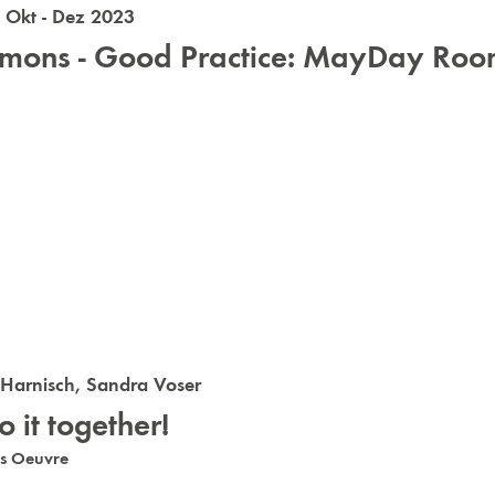
Okt - Dez 2023
ons - Good Practice: MayDay Roo
 Harnisch
,
Sandra Voser
 it together!
es Oeuvre