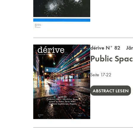
dérive N° 82 Jän
Public Spac
Seite 17-22
ABSTRACT LESEN