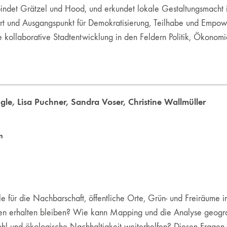
ndet Grätzel und Hood, und erkundet lokale Gestaltungsmacht in
rt und Ausgangspunkt für Demokratisierung, Teilhabe und Empowe
e kollaborative Stadtentwicklung in den Feldern Politik, Ökonomi
gle
,
Lisa Puchner
,
Sandra Voser
,
Christine Wallmüller
m
e für die Nachbarschaft, öffentliche Orte, Grün- und Freiräume 
ten erhalten bleiben? Wie kann Mapping und die Analyse geograf
l und ökologische Nachhaltigkeit weiterhelfen? Diesen Fragen 