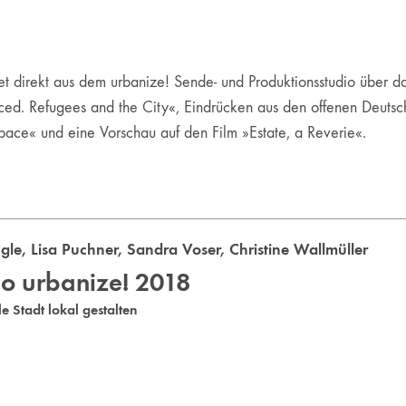
et direkt aus dem urbanize! Sende- und Produktionsstudio über d
ed. Refugees and the City«, Eindrücken aus den offenen Deutschs
Space« und eine Vorschau auf den Film »Estate, a Reverie«.
gle
,
Lisa Puchner
,
Sandra Voser
,
Christine Wallmüller
io urbanize! 2018
e Stadt lokal gestalten