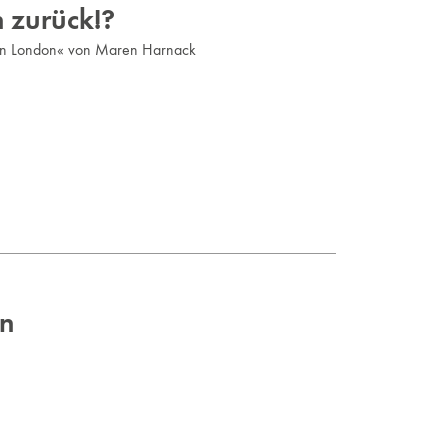
 zurück!?
 in London« von Maren Harnack
en