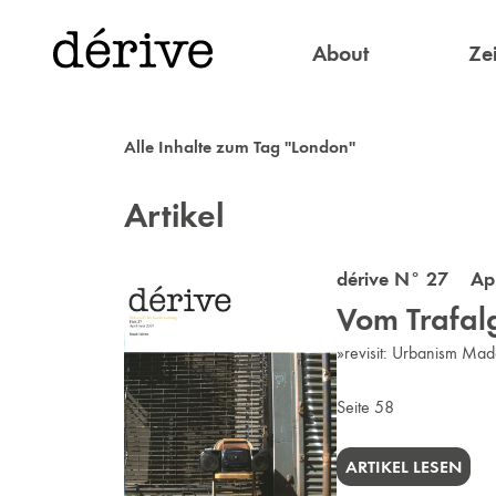
About
Zei
Alle Inhalte zum Tag "London"
Artikel
dérive N° 27 Apr
Vom Trafalg
»revisit: Urbanism Made
Seite 58
ARTIKEL LESEN