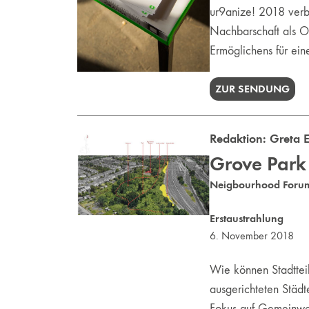
ur9anize! 2018 verbi
Nachbarschaft als O
Ermöglichens für ein
ZUR SENDUNG
Redaktion:
Greta E
Grove Park
Neigbourhood Foru
Erstaustrahlung
6. November 2018
Wie können Stadtteil
ausgerichteten Städ
Fokus auf Gemeinwoh